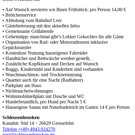
• Auf Wunsch servieren wir Ihnen Frühstück: pro Person 14,00 €
• Brötchenservice
• Abholung vom Bahnhof Leer
• Gästebetreuung mit den aktuellen Infos
• Gemeinsame Grillabende
• Geheimtipp: manchmal gibt’s Lekker Gekochtes für alle Gäste
• Organisation von Rad- oder Motorradtouren inklusive
Gepäcktransfer
• Kostenlose Nutzung hauseigener Fahrräder
• Handtücher und Bettwäsche werden gestellt,
• Zusätzliche Kopfkissen und Decken auf Wunsch
• Buggy, Kinderstuhl und Kinderbett sind vorhanden
• Waschmaschinen- und Trocknernutzung
• Quartier auch für eine Nacht (Radfahrer)
• Parkplatz am Haus
• Nichtraucherwohnungen
• Wohnmobilstellplatz mit Dusche und WC
• Hundefreundlich, pro Hund pro Nacht 5 €
• Hauseigene Sauna mit Naturbadeteich im Garten 14 € pro Person
Schleusenheusken
Kanalstr. Süd 14・26629 Grossefehn
Telefon +(49) 4943.924270
post@schleusenheusken.de