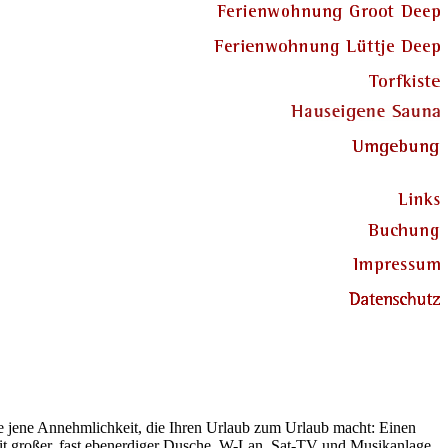
sie jene Annehmlichkeit, die Ihren Urlaub zum Urlaub macht: Einen
t großer, fast ebenerdiger Dusche. W-Lan, Sat-TV und Musikanlage,