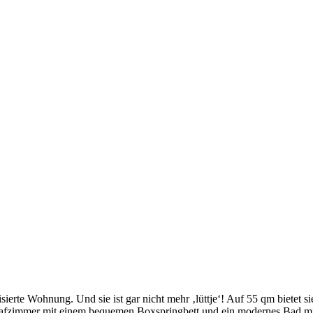
sierte Wohnung. Und sie ist gar nicht mehr ‚lüttje‘! Auf 55 qm bietet 
lafzimmer mit einem bequemen Boxspringbett und ein modernes Bad mi