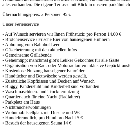
alles vorhanden. Die eigene Terrasse mit Blick in unseren parkähnliche
Übernachtungspreis: 2 Personen 95 €
Unser Ferienservice
• Auf Wunsch servieren wir Ihnen Frühstück: pro Person 14,00 €
• Brötchenservice / Frische Eier von hauseigenen Hühnern
• Abholung vom Bahnhof Leer
• Gästebetreuung mit den aktuellen Infos
• Gemeinsame Grillabende
• Geheimtipp: manchmal gibt’s Lekker Gekochtes für alle Gäste
• Organisation von Rad- oder Motorradtouren inklusive Gepäcktransf
• Kostenlose Nutzung hauseigener Fahrräder
• Handtücher und Bettwäsche werden gestellt,
• Zusätzliche Kopfkissen und Decken auf Wunsch
• Buggy, Kinderstuhl und Kinderbett sind vorhanden
• Waschmaschinen- und Trocknernutzung
• Quartier auch für eine Nacht (Radfahrer)
• Parkplatz am Haus
• Nichtraucherwohnungen
• Wohnmobilstellplatz mit Dusche und WC
• Hundefreundlich, pro Hund pro Nacht 5 €
• Besuch der hauseigenen Sauna 14 €